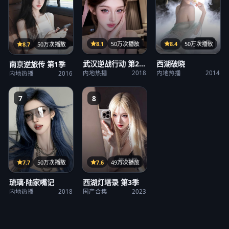
31集
36集
21集
8.1
50万次播放
8.4
50万次播放
8.7
50万次播放
武汉逆战行动 第2
西湖破晓
南京逆旅传 第1季
季
内地热播
2018
内地热播
2014
内地热播
2016
7
8
第23期
12集
7.6
49万次播放
7.7
50万次播放
西湖灯塔录 第3季
琉璃·陆家嘴记
国产合集
2023
内地热播
2018