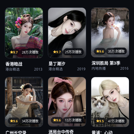
32集
9.6
35万次播放
107分钟
33集
9.7
25万次播放
9.7
28万次播放
深圳胜局 第3季
垦丁潮汐
香港暗战
内地热播
2016
港台精选
2019
港台精选
2013
31集
9.6
13万次播放
122分钟
24集
9.6
34万次播放
9.5
47万次播放
迷局台中传奇
广州长空录
黄浦：心动