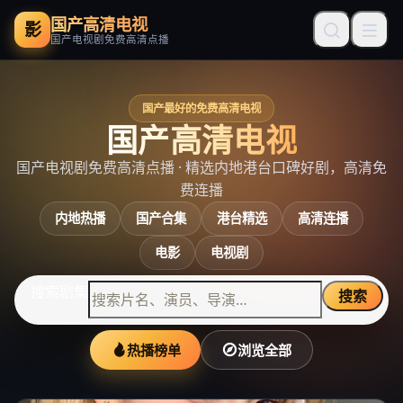
国产高清电视
影
国产电视剧免费高清点播
国产最好的免费高清电视
国产高清电视
国产电视剧免费高清点播
· 精选内地港台口碑好剧，高清免
费连播
内地热播
国产合集
港台精选
高清连播
电影
电视剧
搜索剧集
搜索
热播榜单
浏览全部