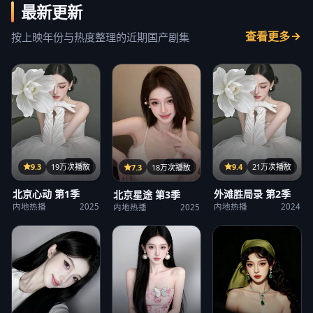
最新更新
查看更多
按上映年份与热度整理的近期国产剧集
32集
21集
25集
9.3
19万次播放
9.4
21万次播放
7.3
18万次播放
北京心动 第1季
外滩胜局录 第2季
北京星途 第3季
内地热播
2025
内地热播
2024
内地热播
2025