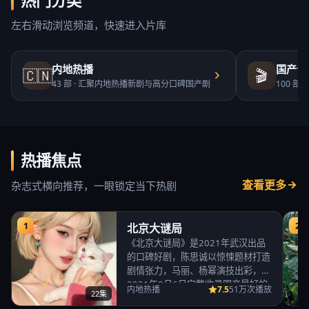
热门分类
左右滑动浏览频道，快速进入片库
内地热播
国产合
🇨🇳
🎬
43
部 ·
汇聚内地热播新剧与高分口碑国产剧
100
部 ·
热播焦点
查看更多
杂志式横向推荐，一眼锁定当下热剧
1
2
北京大谜局
《北京大谜局》是2021年武汉出品
的口碑好剧，陈思诚以惊悚题材打造
剧情张力，马丽、杨幂演技出彩，
2021年8月6日完整收录国产最好的
7.5
内地热播
51万次播放
22集
免费高清电视…