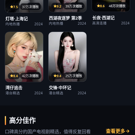
125分钟
38集
8.6
48万次播放
27集
9.2
39万次播放
7.5
37万次播放
长夜·西湖记
西湖夜逐梦 第2季
灯塔·上海记
高清连播
2024
内地热播
2024
内地热播
2024
15集
38集
9.4
25万次播放
8.4
42万次播放
交锋·中环记
湾仔追击
港台精选
2024
港台精选
2024
高分佳作
查看更多
口碑高分的国产电视剧精选，值得反复回看