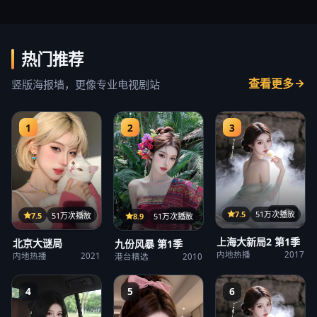
热门推荐
查看更多
竖版海报墙，更像专业电视剧站
1
2
3
14集
22集
7.5
51万次播放
15集
7.5
51万次播放
8.9
51万次播放
上海大新局2 第1季
北京大谜局
九份风暴 第1季
内地热播
2017
内地热播
2021
港台精选
2010
4
5
6